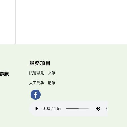
服務項目
試管嬰兒
凍卵
能跟親
人工受孕
捐卵