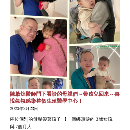
陳啟煌醫師門下看診的母親們～帶孩兒回來～喜
悅氣氛感染整個生殖醫學中心！
2023年2月23日
兩位個別的母親帶著孩子 【一個綁頭髮的 3歲女孩.
與.7個月大…