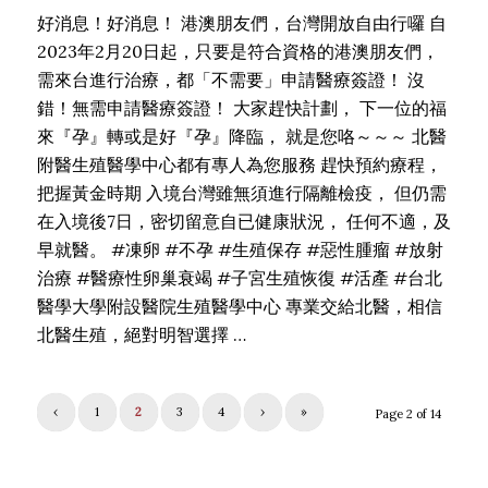
好消息！好消息！ 港澳朋友們，台灣開放自由行囉 自
2023年2月20日起，只要是符合資格的港澳朋友們，
需來台進行治療，都「不需要」申請醫療簽證！ 沒
錯！無需申請醫療簽證！ 大家趕快計劃， 下一位的福
來『孕』轉或是好『孕』降臨， 就是您咯～～～ 北醫
附醫生殖醫學中心都有專人為您服務 趕快預約療程，
把握黃金時期 入境台灣雖無須進行隔離檢疫， 但仍需
在入境後7日，密切留意自已健康狀況， 任何不適，及
早就醫。 #凍卵 #不孕 #生殖保存 #惡性腫瘤 #放射
治療 #醫療性卵巢衰竭 #子宮生殖恢復 #活產 #台北
醫學大學附設醫院生殖醫學中心 專業交給北醫，相信
北醫生殖，絕對明智選擇 …
‹
1
2
3
4
›
»
Page 2 of 14