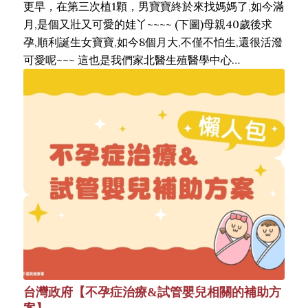
更早，在第三次植1顆，男寶寶終於來找媽媽了,如今滿
月,是個又壯又可愛的娃丫~~~~ (下圖)母親40歲後求
孕,順利誕生女寶寶,如今8個月大,不僅不怕生,還很活潑
可愛呢~~~ 這也是我們家北醫生殖醫學中心…
台灣政府【不孕症治療&試管嬰兒相關的補助方